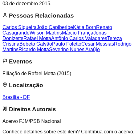
03 de dezembro 2015.
Pessoas Relacionadas
Carlos Siqueira
João Capiberibe
Kátia Born
Renato
Casagrande
Wilson Martins
Márcio França
Jonas
Donizette
Rafael Motta
Antônio Carlos Valadares
Tereza
Cristina
Bebeto Galvão
Paulo Foletto
Cesar Messias
Rodrigo
Martins
Ricardo Motta
Severino Nunes Araújo
Eventos
Filiação de Rafael Motta (2015)
Localização
Brasília - DF
Direitos Autorais
Acervo FJM/PSB Nacional
Conhece detalhes sobre este item? Contribua com o acervo.