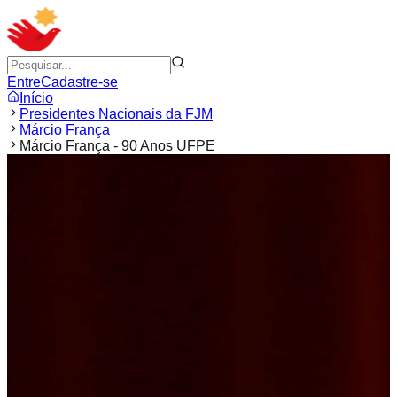
Entre
Cadastre-se
Início
Presidentes Nacionais da FJM
Márcio França
Márcio França - 90 Anos UFPE