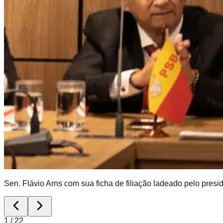
Sen. Flávio Arns com sua ficha de filiação ladeado pelo pres
1
/
22