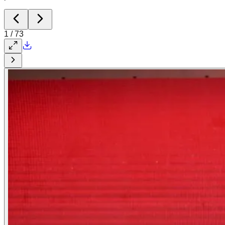
1
/
73