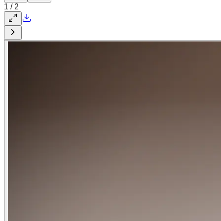
1
/
2