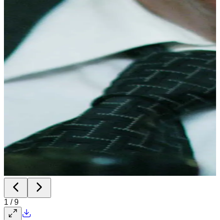
1
/
9