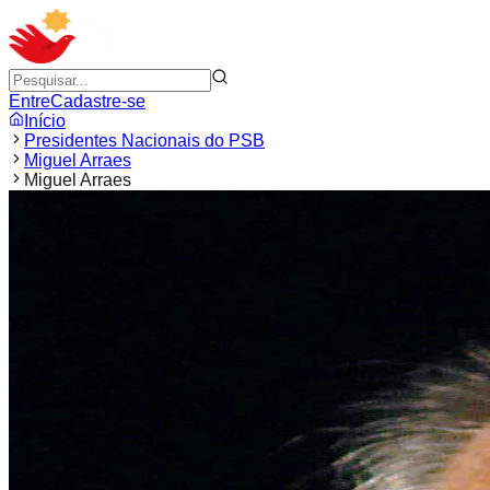
Entre
Cadastre-se
Início
Presidentes Nacionais do PSB
Miguel Arraes
Miguel Arraes