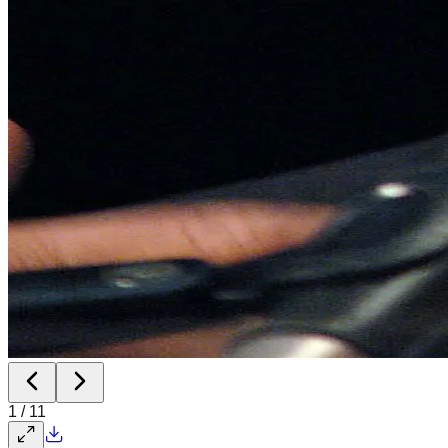
1
/
11