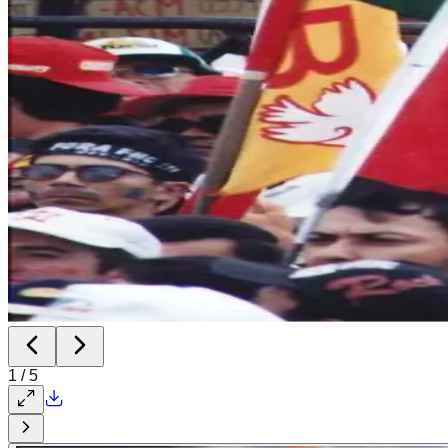
1
/
5