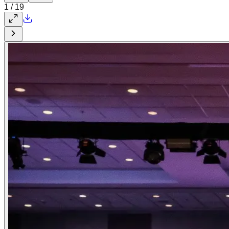
1
/
19