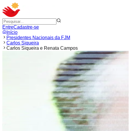
Entre
Cadastre-se
Início
Presidentes Nacionais da FJM
Carlos Siqueira
Carlos Siqueira e Renata Campos