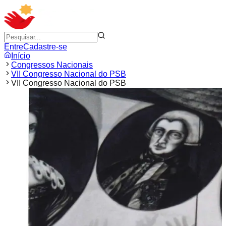
Entre
Cadastre-se
Início
Congressos Nacionais
VII Congresso Nacional do PSB
VII Congresso Nacional do PSB