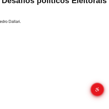
esafios políticos Eleitorais
dro Dallari.