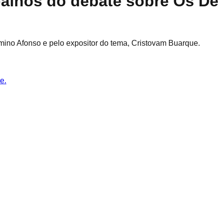
alhos do debate sobre Os D
lmino Afonso e pelo expositor do tema, Cristovam Buarque.
e.