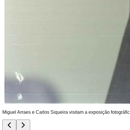
Miguel Arraes e Carlos Siqueira visitam a exposição fotográfic