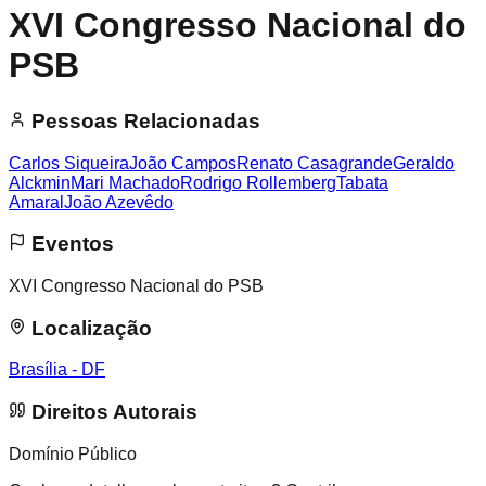
XVI Congresso Nacional do
PSB
Pessoas Relacionadas
Carlos Siqueira
João Campos
Renato Casagrande
Geraldo
Alckmin
Mari Machado
Rodrigo Rollemberg
Tabata
Amaral
João Azevêdo
Eventos
XVI Congresso Nacional do PSB
Localização
Brasília - DF
Direitos Autorais
Domínio Público